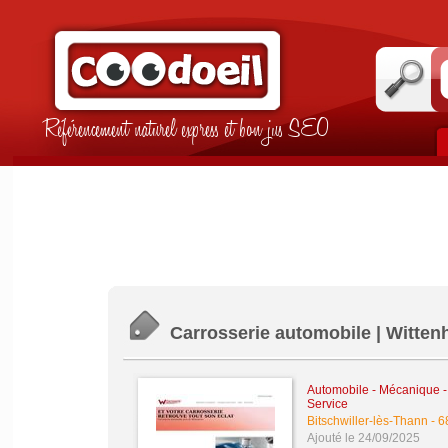
Référencement naturel express et bon jus SEO
Carrosserie automobile | Witten
Automobile - Mécanique - 
Service
Bitschwiller-lès-Thann
-
6
Ajouté le 24/09/2025