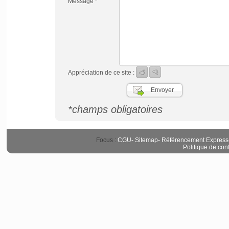
Message *
Appréciation de ce site :
*champs obligatoires
Focus :
CGU
-
Sitemap
-
Référencement Express
Politique de conf