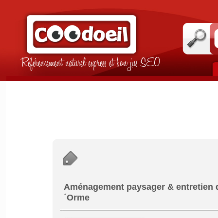
Référencement naturel express et bon jus SEO
Aménagement paysager & entretien de 
´Orme