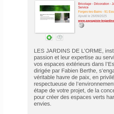
Bricolage - Décoration - J
Service
Forges-les-Bains
-
91 Es
Ajouté le 26/09/2025
www.paysagiste-lesjardins
LES JARDINS DE L’ORME, install
passion et leur expertise au ser
vos espaces extérieurs dans l’Es
dirigée par Fabien Berthe, s’eng
véritable havre de paix, en privi
respectueuse de l’environneme
étape de votre projet, de la conc
pour créer des espaces verts ha
envies.