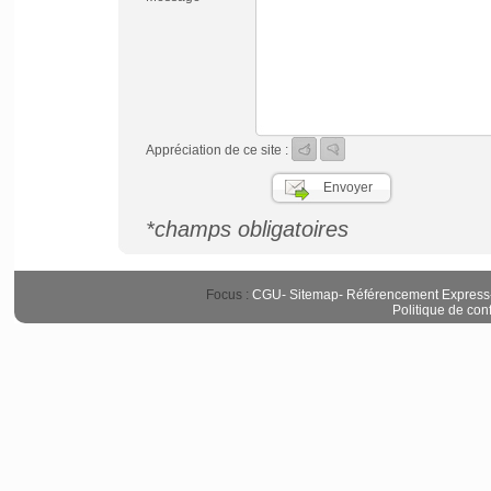
Appréciation de ce site :
*champs obligatoires
Focus :
CGU
-
Sitemap
-
Référencement Express
Politique de conf