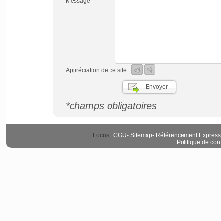
Message *
Appréciation de ce site :
*champs obligatoires
Focus :
CGU
-
Sitemap
-
Référencement Express
Politique de conf