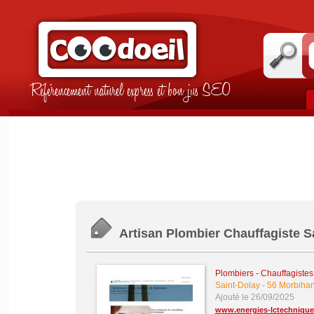
Référencement naturel express et bon jus SEO
Artisan Plombier Chauffagiste 
Plombiers - Chauffagistes -
Saint-Dolay
-
56 Morbiha
Ajouté le 26/09/2025
www.energies-lctechnique.