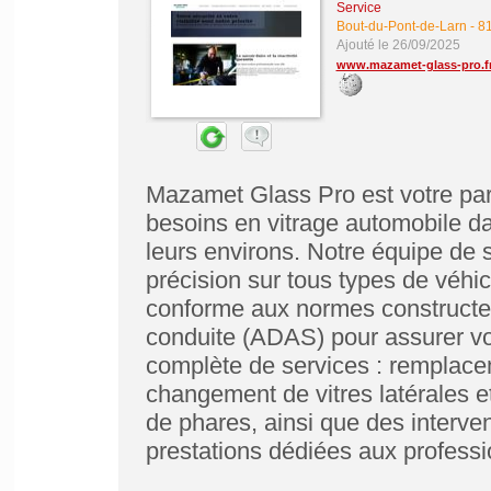
Service
Bout-du-Pont-de-Larn
-
81
Ajouté le 26/09/2025
www.mazamet-glass-pro.f
Mazamet Glass Pro est votre par
besoins en vitrage automobile d
leurs environs. Notre équipe de sp
précision sur tous types de véhi
conforme aux normes constructeur
conduite (ADAS) pour assurer v
complète de services : remplacem
changement de vitres latérales et
de phares, ainsi que des interven
prestations dédiées aux professi