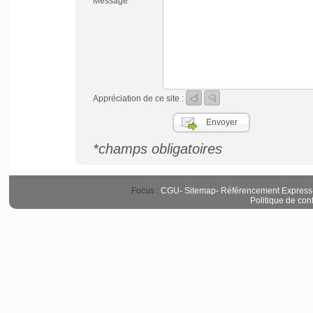
Message *
Appréciation de ce site :
*champs obligatoires
Focus :
CGU
-
Sitemap
-
Référencement Express
Politique de conf