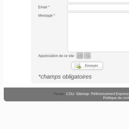
Email *
Message *
Appréciation de ce site :
*champs obligatoires
Focus :
CGU
-
Sitemap
-
Référencement Express
Politique de conf