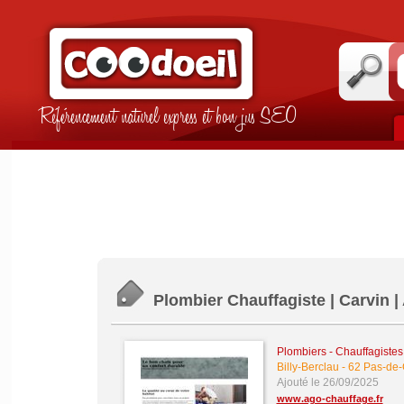
Référencement naturel express et bon jus SEO
Plombier Chauffagiste | Carvin 
Plombiers - Chauffagistes -
Billy-Berclau
-
62 Pas-de-
Ajouté le 26/09/2025
www.ago-chauffage.fr