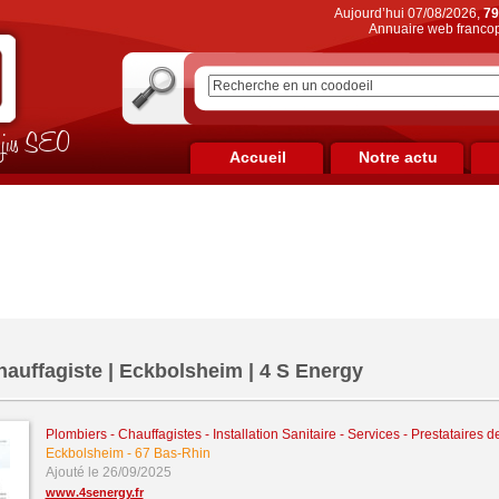
Aujourd’hui 07/08/2026,
79
Annuaire web francop
on jus SEO
Accueil
Notre actu
hauffagiste | Eckbolsheim | 4 S Energy
Plombiers - Chauffagistes - Installation Sanitaire
-
Services - Prestataires d
Eckbolsheim
-
67 Bas-Rhin
Ajouté le 26/09/2025
www.4senergy.fr