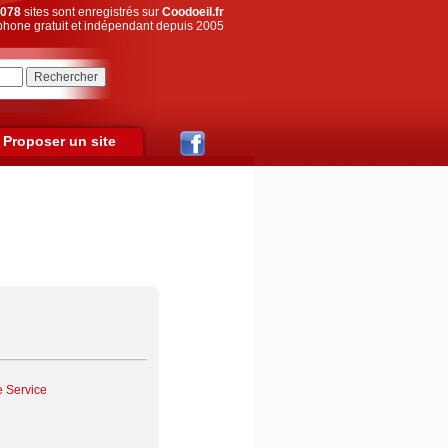
078
sites sont enregistrés sur
Coodoeil.fr
hone gratuit et indépendant depuis 2005
Proposer un site
e Service