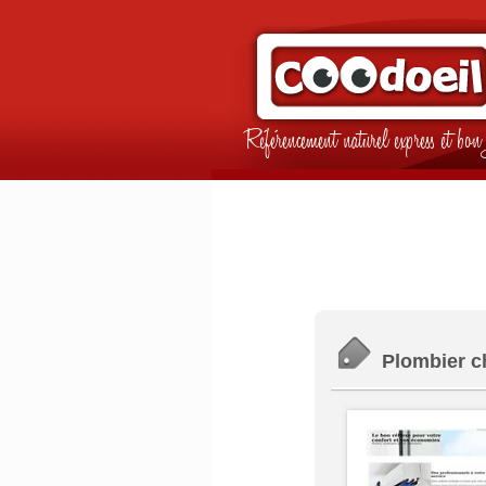
Référencement naturel express et b
Plombier c