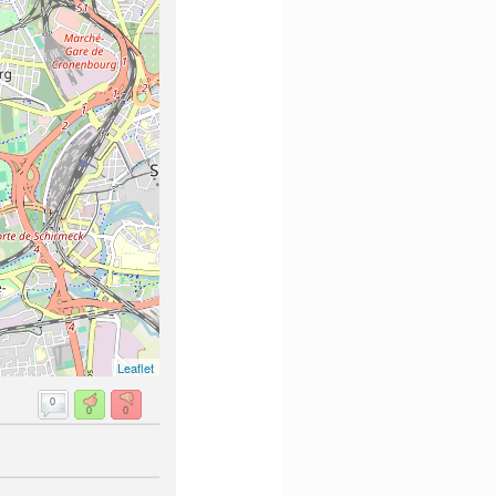
Leaflet
0
0
0