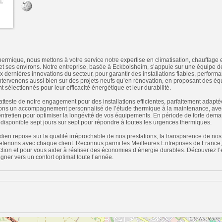
hermique, nous mettons à votre service notre expertise en climatisation, chauffage e
et ses environs. Notre entreprise, basée à Eckbolsheim, s’appuie sur une équipe de
 dernières innovations du secteur, pour garantir des installations fiables, perform
ntervenons aussi bien sur des projets neufs qu’en rénovation, en proposant des 
sélectionnés pour leur efficacité énergétique et leur durabilité.
atteste de notre engagement pour des installations efficientes, parfaitement adapt
ons un accompagnement personnalisé de l’étude thermique à la maintenance, avec
d’entretien pour optimiser la longévité de vos équipements. En période de forte dema
t disponible sept jours sur sept pour répondre à toutes les urgences thermiques.
en repose sur la qualité irréprochable de nos prestations, la transparence de nos c
etenons avec chaque client. Reconnus parmi les Meilleures Entreprises de France,
ction et pour vous aider à réaliser des économies d’énergie durables. Découvrez 
ner vers un confort optimal toute l’année.
n