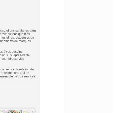
t solutions sanitaires dans
 techniciens qualifiés,
antes et respectueuses de
équipements de marques
ées à vos besoins
 un suivi après-vente
nde, notre service
onseils et la relation de
 nous mettons tout en
l’ensemble de nos services