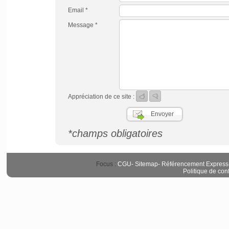
Email *
Message *
Appréciation de ce site :
*champs obligatoires
Focus :
CGU
-
Sitemap
-
Référencement Express
Politique de conf