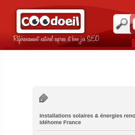
Référencement naturel express et bon jus SEO
Installations solaires & énergies reno
Idéhome France