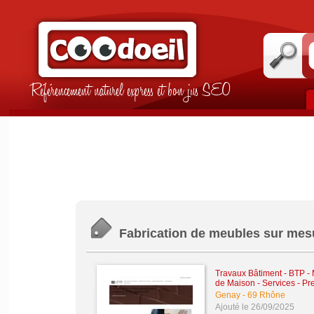
Référencement naturel express et bon jus SEO
Fabrication de meubles sur mesu
Travaux Bâtiment - BTP -
de Maison
-
Services - Pr
Genay
-
69 Rhône
Ajouté le 26/09/2025