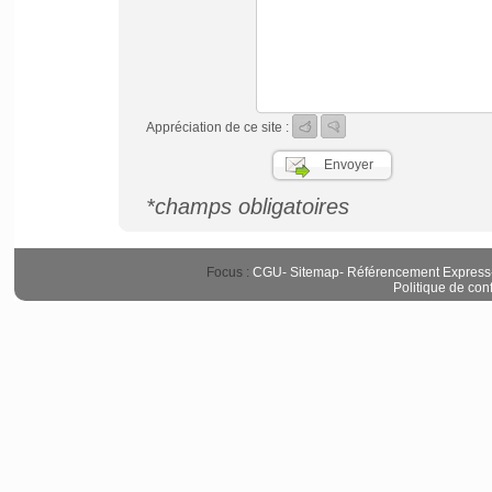
Appréciation de ce site :
*champs obligatoires
Focus :
CGU
-
Sitemap
-
Référencement Express
Politique de conf