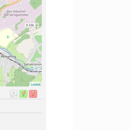
Leaflet
0
0
0