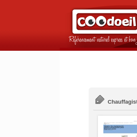
Référencement naturel express et b
Chauffagis