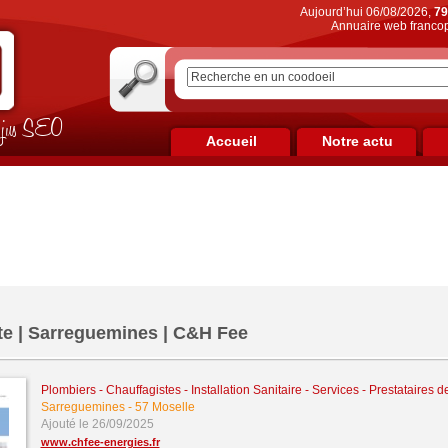
Aujourd’hui 06/08/2026,
79
Annuaire web francop
on jus SEO
Accueil
Notre actu
te | Sarreguemines | C&H Fee
Plombiers - Chauffagistes - Installation Sanitaire
-
Services - Prestataires d
Sarreguemines
-
57 Moselle
Ajouté le 26/09/2025
www.chfee-energies.fr