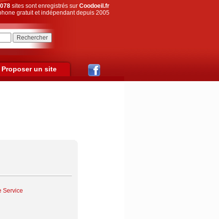
078
sites sont enregistrés sur
Coodoeil.fr
hone gratuit et indépendant depuis 2005
Proposer un site
e Service