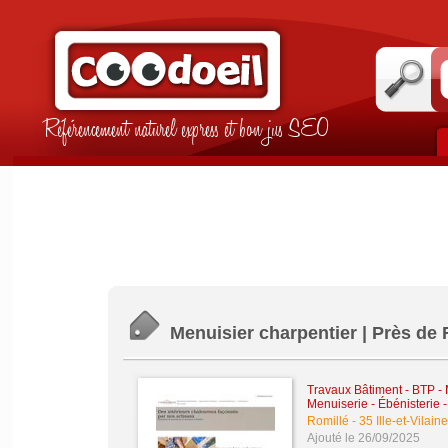
Référencement naturel express et bon jus SEO
Menuisier charpentier | Près de R
Travaux Bâtiment - BTP -
Menuiserie - Ébénisterie -
Romillé
-
35 Ille-et-Vilaine
Ajouté le 26/09/2025