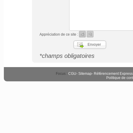
Appréciation de ce site :
*champs obligatoires
Focus :
CGU
-
Sitemap
-
Référencement Express
Politique de conf