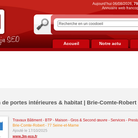
Aujourd’hui 06/08/2026,
79
Annuaire web francop
on jus SEO
Accueil
Notre actu
de portes intérieures & habitat | Brie-Comte-Robert 
Travaux Bâtiment - BTP - Maison - Gros & Second œuvre
-
Services - Prest
Brie-Comte-Robert
-
77 Seine-et-Marne
Ajouté le 17/10/2025
www.3m-eco.fr