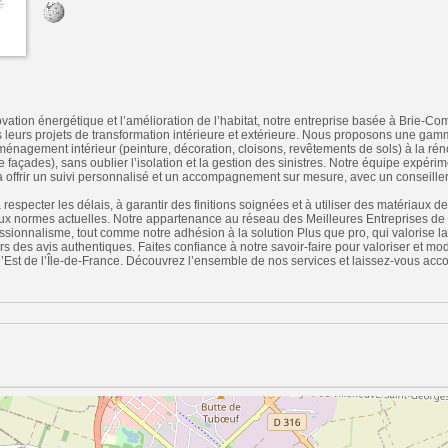
vation énergétique et l’amélioration de l’habitat, notre entreprise basée à Brie
us leurs projets de transformation intérieure et extérieure. Nous proposons une ga
aménagement intérieur (peinture, décoration, cloisons, revêtements de sols) à la réno
 façades), sans oublier l’isolation et la gestion des sinistres. Notre équipe expérim
 offrir un suivi personnalisé et un accompagnement sur mesure, avec un conseiller
pecter les délais, à garantir des finitions soignées et à utiliser des matériaux de 
ux normes actuelles. Notre appartenance au réseau des Meilleures Entreprises de
essionnalisme, tout comme notre adhésion à la solution Plus que pro, qui valorise la
vers des avis authentiques. Faites confiance à notre savoir-faire pour valoriser et mo
l’Est de l’Île-de-France. Découvrez l’ensemble de nos services et laissez-vous ac
n