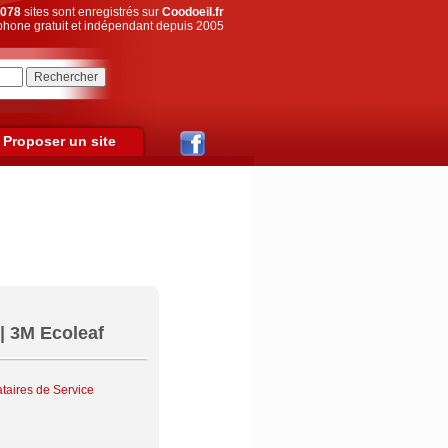
078
sites sont enregistrés sur
Coodoeil.fr
hone gratuit et indépendant depuis 2005
Proposer un site
| 3M Ecoleaf
ataires de Service