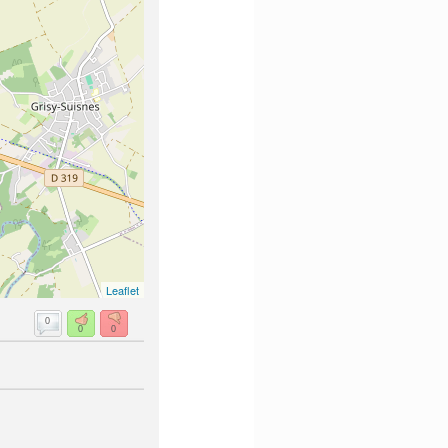
Leaflet
0
0
0