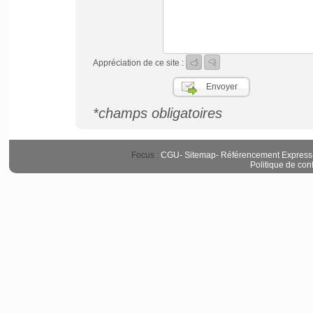
Appréciation de ce site :
*champs obligatoires
Focus :
CGU
-
Sitemap
-
Référencement Express
Politique de conf