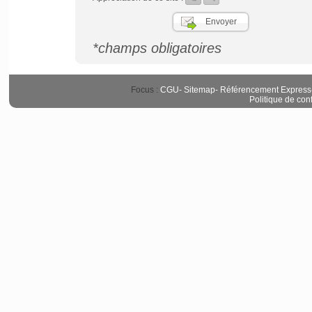
*champs obligatoires
Focus :
CGU
-
Sitemap
-
Référencement Express
Politique de conf