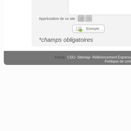
Appréciation de ce site :
*champs obligatoires
Focus :
CGU
-
Sitemap
-
Référencement Express
Politique de conf