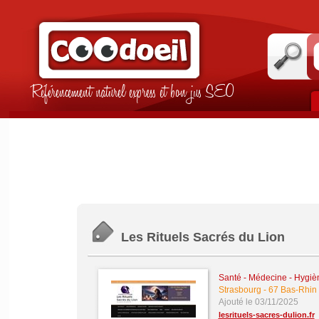
Référencement naturel express et bon jus SEO
Les Rituels Sacrés du Lion
Santé - Médecine - Hygièn
Strasbourg
-
67 Bas-Rhin
Ajouté le 03/11/2025
lesrituels-sacres-dulion.fr