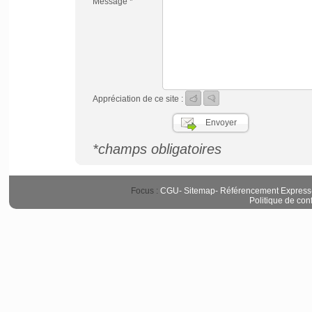
Message *
Appréciation de ce site :
*champs obligatoires
Focus :
CGU
-
Sitemap
-
Référencement Express
Politique de conf