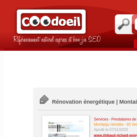
Référencement naturel express et bon jus SEO
Rénovation énergétique | Monta
Services - Prestataires de
Montaigu-Vendée
-
85 Ve
Ajouté le 07/11/2025
www.thibaud-richard-energ