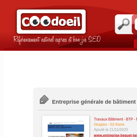
Référencement naturel express et bon jus SEO
Entreprise générale de bâtiment 
Travaux Bâtiment - BTP -
Grugies
-
02 Aisne
Ajouté le 21/11/2025
www.entreprise-bequet-lan