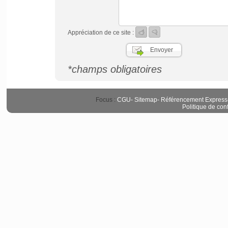
Appréciation de ce site :
*champs obligatoires
Focus :
CGU
-
Sitemap
-
Référencement Express
Politique de conf