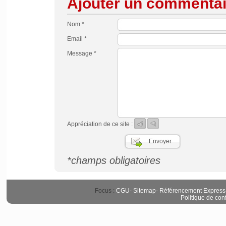
Ajouter un commentai
Nom *
Email *
Message *
Appréciation de ce site :
*champs obligatoires
Focus :
CGU
-
Sitemap
-
Référencement Express
Politique de conf