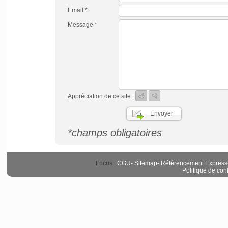
Email *
Message *
Appréciation de ce site :
*champs obligatoires
Focus :
CGU
-
Sitemap
-
Référencement Express
Politique de conf