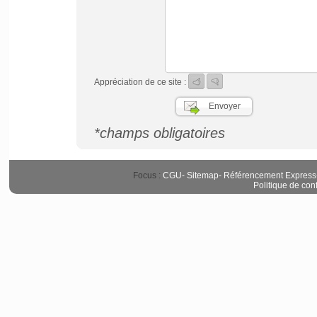
Appréciation de ce site :
*champs obligatoires
Focus :
CGU
-
Sitemap
-
Référencement Express
Politique de conf