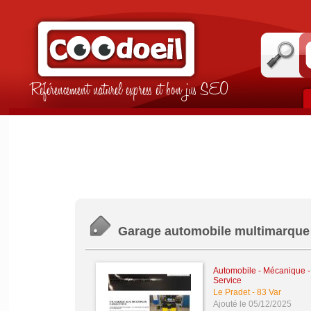
Référencement naturel express et bon jus SEO
Garage automobile multimarque |
Automobile - Mécanique - 
Service
Le Pradet
-
83 Var
Ajouté le 05/12/2025