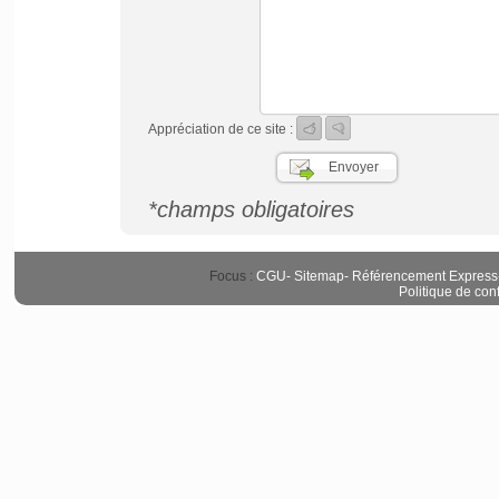
Appréciation de ce site :
*champs obligatoires
Focus :
CGU
-
Sitemap
-
Référencement Express
Politique de conf