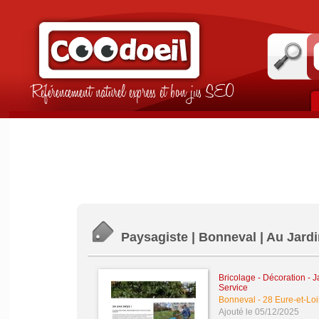
Référencement naturel express et bon jus SEO
Paysagiste | Bonneval | Au Jardi
Bricolage - Décoration - J
Service
Bonneval
-
28 Eure-et-Loi
Ajouté le 05/12/2025