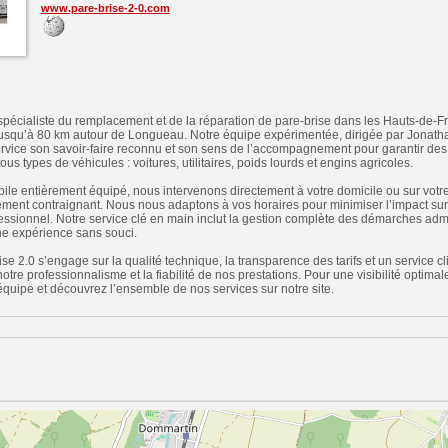
www.pare-brise-2-0.com
 spécialiste du remplacement et de la réparation de pare-brise dans les Hauts-de-
jusqu’à 80 km autour de Longueau. Notre équipe expérimentée, dirigée par Jonatha
ervice son savoir-faire reconnu et son sens de l’accompagnement pour garantir des 
us types de véhicules : voitures, utilitaires, poids lourds et engins agricoles.
bile entièrement équipé, nous intervenons directement à votre domicile ou sur votre 
cement contraignant. Nous nous adaptons à vos horaires pour minimiser l’impact sur
fessionnel. Notre service clé en main inclut la gestion complète des démarches adm
ne expérience sans souci.
e 2.0 s’engage sur la qualité technique, la transparence des tarifs et un service cli
 notre professionnalisme et la fiabilité de nos prestations. Pour une visibilité optimal
 équipe et découvrez l’ensemble de nos services sur notre site.
n