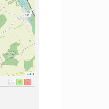
Leaflet
0
0
0