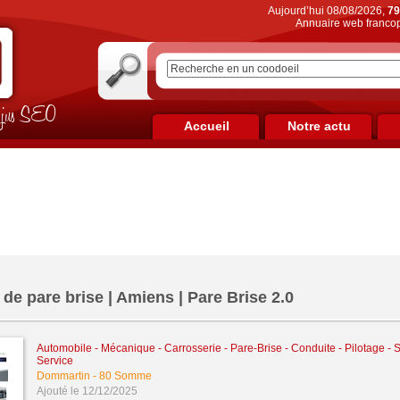
Aujourd’hui 08/08/2026,
79
Annuaire web francop
on jus SEO
Accueil
Notre actu
de pare brise | Amiens | Pare Brise 2.0
Automobile - Mécanique - Carrosserie - Pare-Brise - Conduite - Pilotage
-
S
Service
Dommartin
-
80 Somme
Ajouté le 12/12/2025