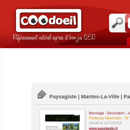
Référencement naturel express et bon jus SEO
Paysagiste | Mantes-La-Ville | P
Bricolage - Décoration - J
Fontenay-Mauvoisin
-
78 
Ajouté le 12/12/2025
www.passijardin.fr