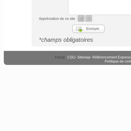
Appréciation de ce site :
*champs obligatoires
Focus :
CGU
-
Sitemap
-
Référencement Express
Politique de conf