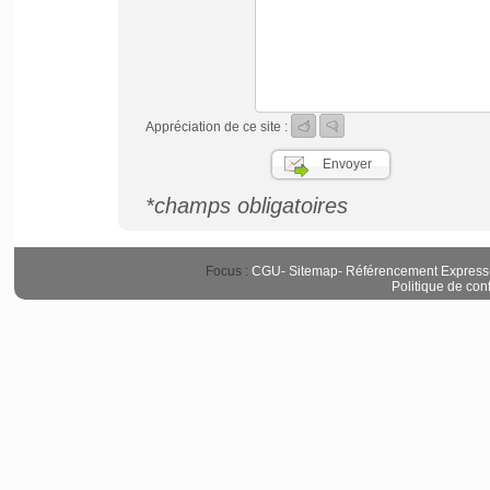
Appréciation de ce site :
*champs obligatoires
Focus :
CGU
-
Sitemap
-
Référencement Express
Politique de conf