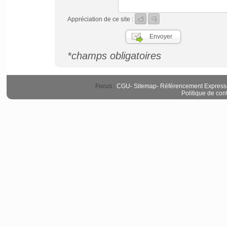
Appréciation de ce site :
*champs obligatoires
Focus :
CGU
-
Sitemap
-
Référencement Express
Politique de conf