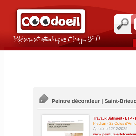
Référencement naturel express et bon jus SEO
Peintre décorateur | Saint-Brieuc
Travaux Bâtiment - BTP -
Plédran
-
22 Côtes d'Armo
Ajouté le 12/12/2025
www.peinture-artetcouleu