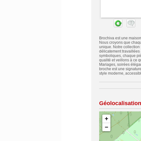
Brochiva est une maison 
Nous croyons que chaque
unique. Notre collectio
délicatement travaillées
symboliques, chaque piè
qualité et veillons à c
Mariages, soirées éléga
broche est une signatur
style moderne, accessible
Géolocalisatio
+
−