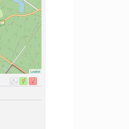
Leaflet
0
0
0