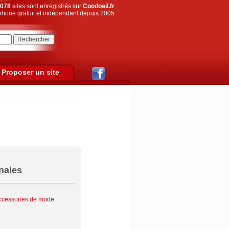
078
sites sont enregistrés sur
Coodoeil.fr
hone gratuit et indépendant depuis 2005
Proposer un site
nales
ccessoires de mode