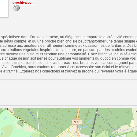
brochiva.com
spécialisée dans l’art de la broche, où élégance intemporelle et créativité contem
 détail compte, et qu’une broche bien choisie peut transformer une tenue simple e
n s’adresse aux amateurs de raffinement comme aux passionnés de fantaisie. Des b
 aux créations végétales inspirées de la nature, en passant par des modèles ésoté
ce raconte une histoire et exprime une personnalité. Chez Brochiva, nous sélecti
e que chaque design soit pensé pour sublimer vos moments du quotidien comme vos 
ntes ou simples touches de chic au bureau : nos broches vous accompagnent partout
e. Avec Brochiva, nous voulons redonner à cet accessoire son éclat et le réinvent
 et raffiné. Explorez nos collections et trouvez la broche qui révélera votre élégan
n