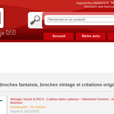
Aujourd’hui 08/08/2026,
79
Annuaire web francop
on jus SEO
Accueil
Notre actu
Broches fantaisie, broches vintage et créations origi
Mariage, Noces & PACS
-
Cadeau idées cadeaux
-
Vêtements Femmes - A
féminine
Rambouillet
-
78 Yvelines
Ajouté le 15/12/2025