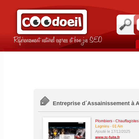
Référencement naturel express et bon jus SEO
Entreprise d´Assainissement à 
Plombiers - Chauffagistes -
Lagnieu
-
01 Ain
Ajouté le 17/12/2025
www.tc-fuite.fr