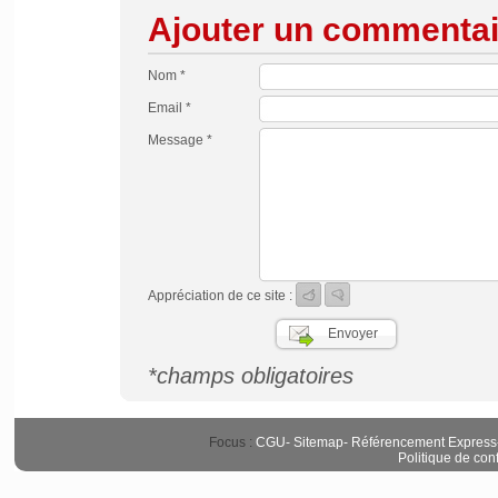
Ajouter un commentai
Nom *
Email *
Message *
Appréciation de ce site :
*champs obligatoires
Focus :
CGU
-
Sitemap
-
Référencement Express
Politique de conf