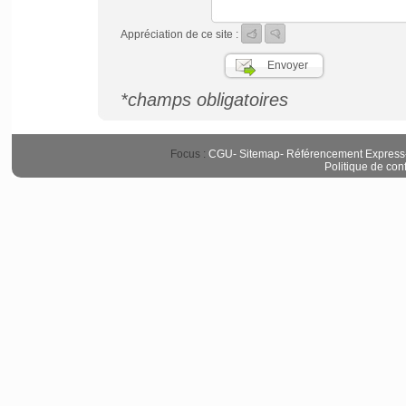
Appréciation de ce site :
*champs obligatoires
Focus :
CGU
-
Sitemap
-
Référencement Express
Politique de conf