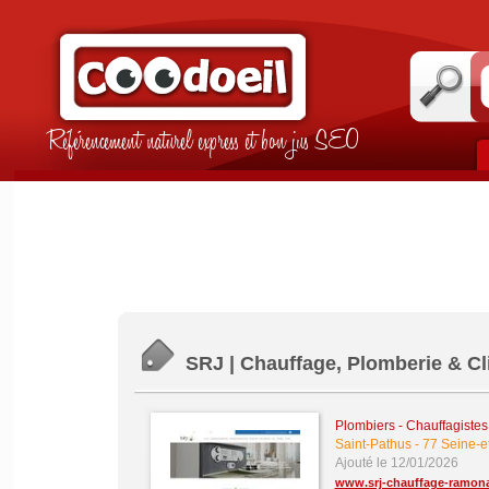
Référencement naturel express et bon jus SEO
SRJ | Chauffage, Plomberie & Cl
Plombiers - Chauffagistes -
Saint-Pathus
-
77 Seine-e
Ajouté le 12/01/2026
www.srj-chauffage-ramona