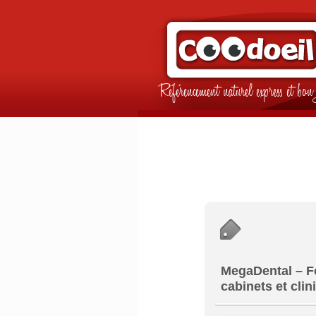
Référencement naturel express et b
MegaDental – Fo
cabinets et clin