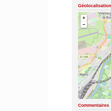
Géolocalisatio
+
−
Commentaires