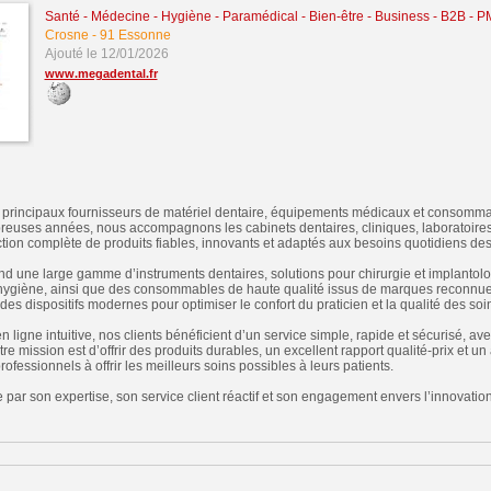
Santé - Médecine - Hygiène - Paramédical - Bien-être
-
Business - B2B - P
Crosne
-
91 Essonne
Ajouté le 12/01/2026
www.megadental.fr
 principaux fournisseurs de matériel dentaire, équipements médicaux et consomma
euses années, nous accompagnons les cabinets dentaires, cliniques, laboratoires
tion complète de produits fiables, innovants et adaptés aux besoins quotidiens des 
 une large gamme d’instruments dentaires, solutions pour chirurgie et implantolo
ie, hygiène, ainsi que des consommables de haute qualité issus de marques reconn
es dispositifs modernes pour optimiser le confort du praticien et la qualité des soi
 ligne intuitive, nos clients bénéficient d’un service simple, rapide et sécurisé, ave
tre mission est d’offrir des produits durables, un excellent rapport qualité-prix et
rofessionnels à offrir les meilleurs soins possibles à leurs patients.
par son expertise, son service client réactif et son engagement envers l’innovatio