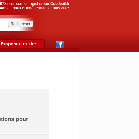
078
sites sont enregistrés sur
Coodoeil.fr
hone gratuit et indépendant depuis 2005
Proposer un site
utions pour