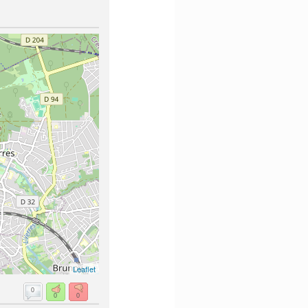
Leaflet
0
0
0