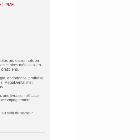
MI - PME
bles professionnels en
 et centres médicaux en
praticiens.
gie, endodontie, prothèse,
ues. MegaDental met
ns.
c une livraison efficace
 un accompagnement
n au sein du secteur