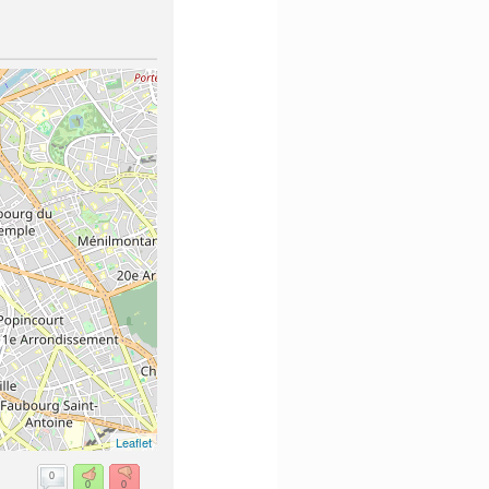
Leaflet
0
0
0