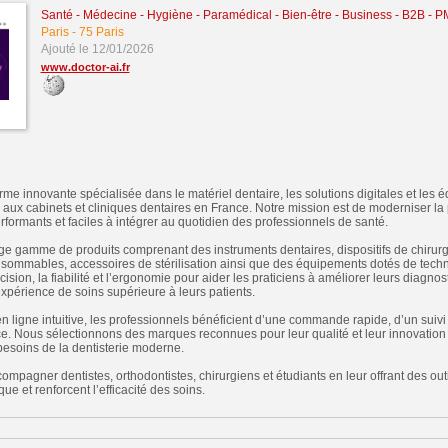
Santé - Médecine - Hygiène - Paramédical - Bien-être
-
Business - B2B - P
Paris
-
75 Paris
Ajouté le 12/01/2026
www.doctor-ai.fr
orme innovante spécialisée dans le matériel dentaire, les solutions digitales et les
aux cabinets et cliniques dentaires en France. Notre mission est de moderniser la 
performants et faciles à intégrer au quotidien des professionnels de santé.
e gamme de produits comprenant des instruments dentaires, dispositifs de chirurgi
sommables, accessoires de stérilisation ainsi que des équipements dotés de tech
cision, la fiabilité et l’ergonomie pour aider les praticiens à améliorer leurs diagnos
 expérience de soins supérieure à leurs patients.
 ligne intuitive, les professionnels bénéficient d’une commande rapide, d’un suivi c
ce. Nous sélectionnons des marques reconnues pour leur qualité et leur innovation 
esoins de la dentisterie moderne.
mpagner dentistes, orthodontistes, chirurgiens et étudiants en leur offrant des outils
que et renforcent l’efficacité des soins.