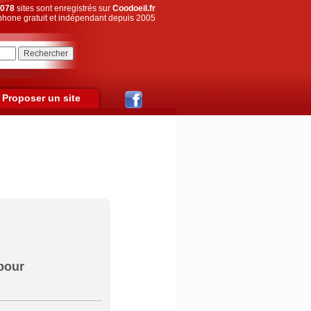
078
sites sont enregistrés sur
Coodoeil.fr
hone gratuit et indépendant depuis 2005
Proposer un site
 pour