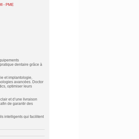
MI - PME
 équipements
pratique dentaire grâce à
e et implantologie,
nologies avancées. Doctor
tics, optimiser leurs
lair et d’une livraison
afin de garantir des
 intelligents qui facilitent