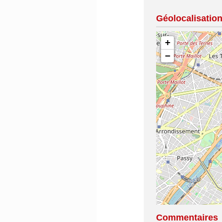
Géolocalisatio
+
−
Commentaires