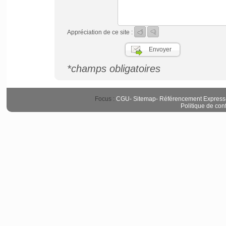
Appréciation de ce site :
*champs obligatoires
Focus :
CGU
-
Sitemap
-
Référencement Express
Politique de conf