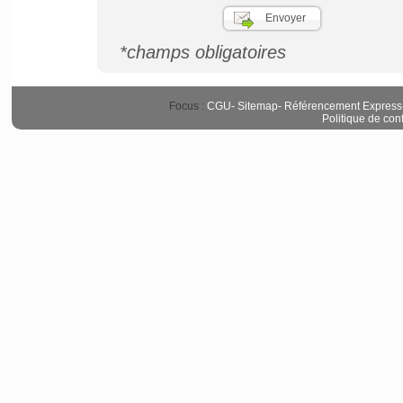
*champs obligatoires
Focus :
CGU
-
Sitemap
-
Référencement Express
Politique de conf