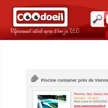
Référencement naturel express et bon jus SEO
Piscine container près de Vienne 
Piscines, Spa, Sauna, Ha
Estrablin
-
38 Isère
Mise à jour le 24/02/2026
www.mapiscinemobile.fr