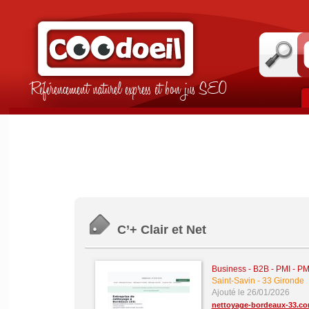
Référencement naturel express et bon jus SEO
C’+ Clair et Net
Business - B2B - PMI - P
Saint-Savin
-
33 Gironde
Ajouté le 26/01/2026
nettoyage-bordeaux-33.c