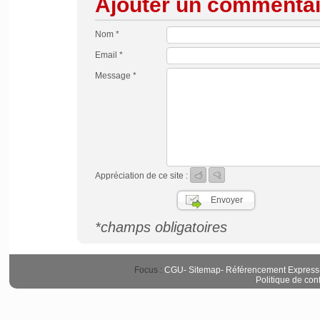
Ajouter un commentai
Nom *
Email *
Message *
Appréciation de ce site :
*champs obligatoires
Focus :
CGU
-
Sitemap
-
Référencement Express
Politique de conf