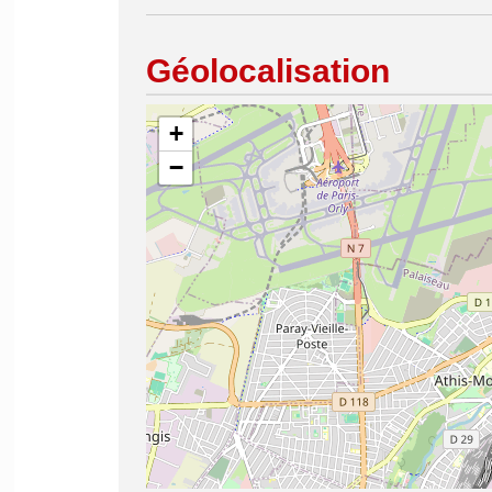
Géolocalisation
+
−