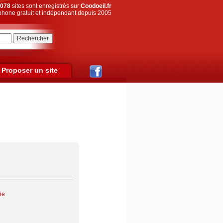
078
sites sont enregistrés sur
Coodoeil.fr
hone gratuit et indépendant depuis 2005
Proposer un site
ie