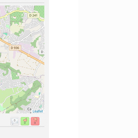
Leaflet
0
0
0