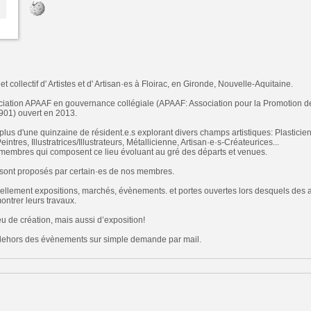
t collectif d' Artistes et d' Artisan·es à Floirac, en Gironde, Nouvelle-Aquitaine.
ciation APAAF en gouvernance collégiale (APAAF: Association pour la Promotion des 
1901) ouvert en 2013.
lus d'une quinzaine de résident.e.s explorant divers champs artistiques: Plasticien
intres, Illustratrices/Illustrateurs, Métallicienne, Artisan·e·s-Créateurices...
t membres qui composent ce lieu évoluant au gré des départs et venues.
ns sont proposés par certain·es de nos membres.
lement expositions, marchés, évènements. et portes ouvertes lors desquels des ar
montrer leurs travaux.
ieu de création, mais aussi d’exposition!
en dehors des évènements sur simple demande par mail.
n