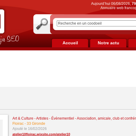
Aujourd’hui 06/08/2026,
79
Annuaire web francop
on jus SEO
Accueil
Notre actu
Art & Culture - Artistes - Évènementiel
-
Association, amicale, club et confrér
Floirac
-
33 Gironde
Ajouté le 16/02/2026
atelier10floirac.wixsite.com/atelier10