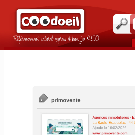
Référencement naturel express et bon jus SEO
primovente
Agences immobilières - Ex
La Baule-Escoublac
-
44 
Ajouté le 16/02/2026
www.primovente.com