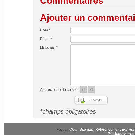
Commentaires
Ajouter un commentai
Nom *
Email *
Message *
Appréciation de ce site :
*champs obligatoires
Focus :
CGU
-
Sitemap
-
Référencement Express
Politique de conf