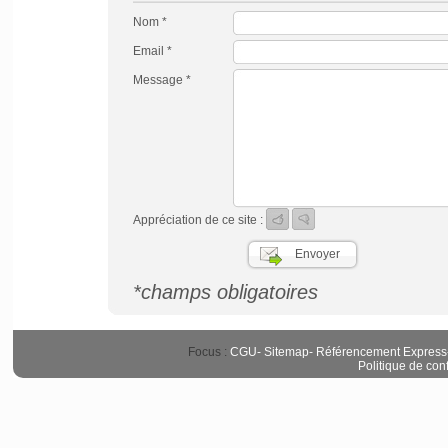
Nom *
Email *
Message *
Appréciation de ce site :
*champs obligatoires
Focus :
CGU
-
Sitemap
-
Référencement Express
Politique de conf