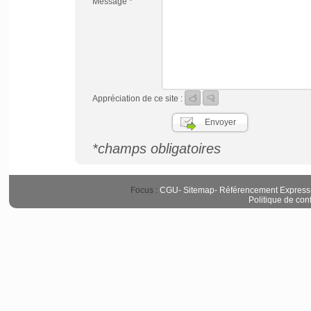
Message *
Appréciation de ce site :
*champs obligatoires
Focus :
CGU
-
Sitemap
-
Référencement Express
Politique de conf