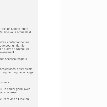
L'Isle en Dodon, entre
Pauline vous accueille du
vertes, confectionne des
 que pour un dernier
e La Cave de Natha'Lys
t événement.
 des accessoires pour
cs et rosés, des vins bio,
gé, cognac, cognac arrangé
its secs.
 ou un panier garni, avec
aux de terroir.
urs et vins à L'Isle en