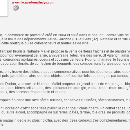
www.lacavedenathalys.com
 un commerce de proximité créé en 2004 et situé dans le coeur du centre-ville de 
à la limite des départements Haute-Garonne (31) et Gers (32). Nathalie et sa fille 
ette boutique ou se côtoient fleurs et bouteilles de vins.
l'artisan fleuriste Nathalie Mallet propose la vente de fleurs fraîches et de plantes 
our tout événement de la vie, anniversaire, fêtes, fête des mère, St Valentin, ainsi
couronnes mortuaires, coeurs et coussins de fleurs. Pour un mariage, le fleurist
décoration florale, de confection de bouquets, des compositions florales pour tou
rs, on y trouve des stèles, plaques commémoratives pour les sépultures, ainsi que
et pots, jardinières, ainsi que des objets de décoration tels que bougies parfumées.
e en Dodon, vote caviste Nathalie Mallet propose un grand choix de vins rouges, blan
i que des bières artisanales, des spiritueux tels que gin, vodka, rhum, rhum arran
anaux, des accessoires pour le in et la table.
espace épicerie fine offre pâtés, terrines, conserves cuisinées, pâtes tartinables, fru
, occasion d'offrir et de faire plaisir, le client peut choisir parmi un coffret cadeau
ou autre alcool, accompagné de sucreries, pâtés, terrine, foie gras, de produits loc
 magasin dédié au plaisir d'offrir, avec des idées cadeaux très complémentaires, fle
ne.