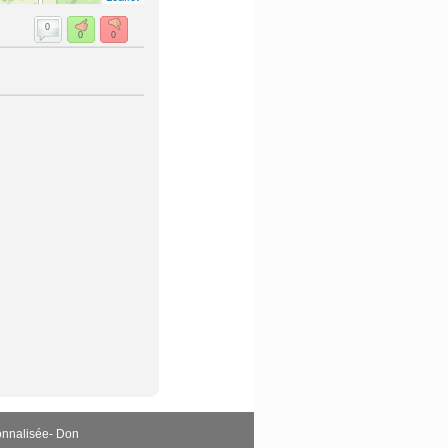
0
0
0
onnalisée
-
Don