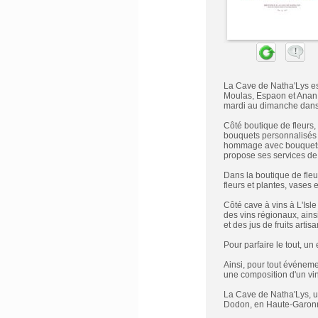
La Cave de Natha'Lys est
Moulas, Espaon et Anan, 
mardi au dimanche dans c
Côté boutique de fleurs, 
bouquets personnalisés p
hommage avec bouquets, 
propose ses services de 
Dans la boutique de fleu
fleurs et plantes, vases 
Côté cave à vins à L'Isl
des vins régionaux, ains
et des jus de fruits artis
Pour parfaire le tout, un 
Ainsi, pour tout événement
une composition d'un vin 
La Cave de Natha'Lys, un
Dodon, en Haute-Garon