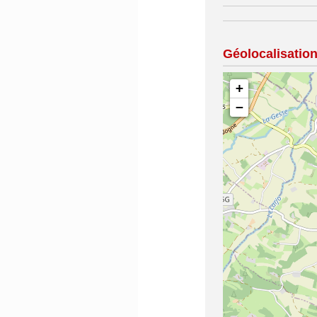
Géolocalisatio
+
−