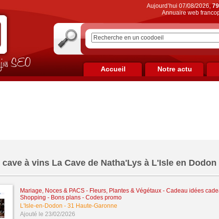
Aujourd’hui 07/08/2026,
79
Annuaire web francop
on jus SEO
Accueil
Notre actu
t cave à vins La Cave de Natha'Lys à L'Isle en Dodon 
Mariage, Noces & PACS
-
Fleurs, Plantes & Végétaux
-
Cadeau idées cade
Shopping - Bons plans - Codes promo
L'Isle-en-Dodon
-
31 Haute-Garonne
Ajouté le 23/02/2026