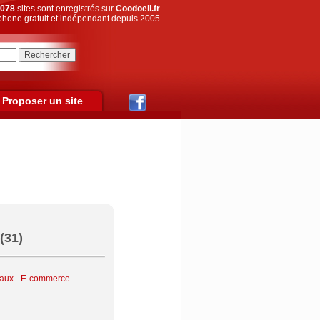
078
sites sont enregistrés sur
Coodoeil.fr
hone gratuit et indépendant depuis 2005
Proposer un site
(31)
aux
-
E-commerce -