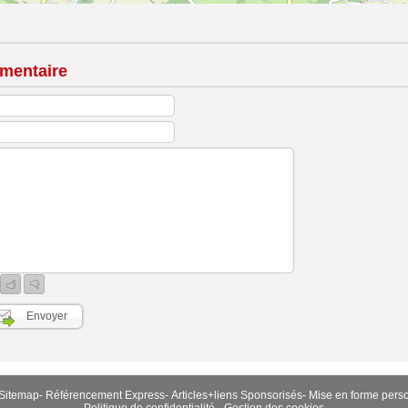
mentaire
Sitemap
-
Référencement Express
-
Articles+liens Sponsorisés
-
Mise en forme pers