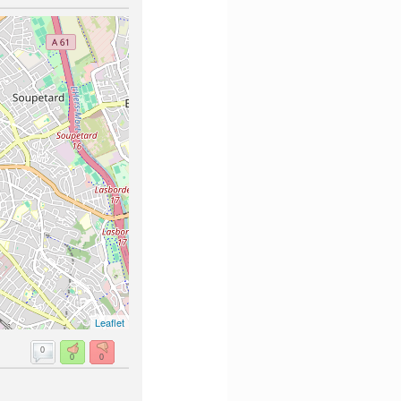
Leaflet
0
0
0