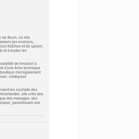
 de fleurs, où elle
ement ses environs,
urs fraîches et de saison,
 et à toutes les
sibilité de livraison à
é d'une fiche technique
a boutique met également
ure, s'intégrant
vement les souhaits des
 événementiel, elle crée des
s que des mariages, des
hnique, garantissant une