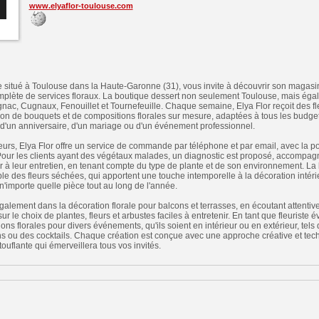
www.elyaflor-toulouse.com
ste situé à Toulouse dans la Haute-Garonne (31), vous invite à découvrir son magasin
ète de services floraux. La boutique dessert non seulement Toulouse, mais égal
gnac, Cugnaux, Fenouillet et Tournefeuille. Chaque semaine, Elya Flor reçoit des fle
tion de bouquets et de compositions florales sur mesure, adaptées à tous les budgets
e d'un anniversaire, d'un mariage ou d'un événement professionnel.
eurs, Elya Flor offre un service de commande par téléphone et par email, avec la pos
our les clients ayant des végétaux malades, un diagnostic est proposé, accompagn
 à leur entretien, en tenant compte du type de plante et de son environnement. L
le des fleurs séchées, qui apportent une touche intemporelle à la décoration intérie
importe quelle pièce tout au long de l'année.
également dans la décoration florale pour balcons et terrasses, en écoutant attenti
sur le choix de plantes, fleurs et arbustes faciles à entretenir. En tant que fleuriste
ons florales pour divers événements, qu'ils soient en intérieur ou en extérieur, tel
ons ou des cocktails. Chaque création est conçue avec une approche créative et tec
ouflante qui émerveillera tous vos invités.
n