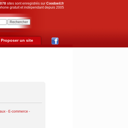
078
sites sont enregistrés sur
Coodoeil.fr
hone gratuit et indépendant depuis 2005
Proposer un site
aux
-
E-commerce -