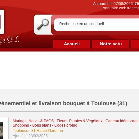
Aujourd’hui 07/08/2026,
79
Annuaire web francop
on jus SEO
Accueil
Notre actu
vénementiel et livraison bouquet à Toulouse (31)
Mariage, Noces & PACS
-
Fleurs, Plantes & Végétaux
-
Cadeau idées cade
Shopping - Bons plans - Codes promo
Toulouse
-
31 Haute-Garonne
Ajouté le 23/02/2026