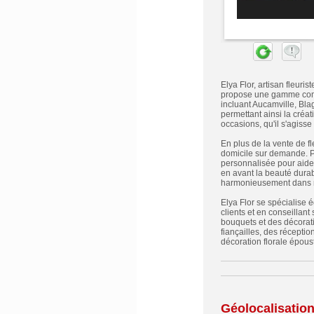
Elya Flor, artisan fleuri
propose une gamme compl
incluant Aucamville, Bla
permettant ainsi la créa
occasions, qu'il s'agiss
En plus de la vente de fl
domicile sur demande. P
personnalisée pour aider
en avant la beauté durab
harmonieusement dans n'
Elya Flor se spécialise 
clients et en conseillant 
bouquets et des décorati
fiançailles, des récepti
décoration florale époust
Géolocalisatio