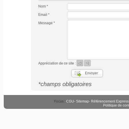
Nom *
Email *
Message *
Appréciation de ce site :
*champs obligatoires
Focus :
CGU
-
Sitemap
-
Référencement Express
Politique de conf