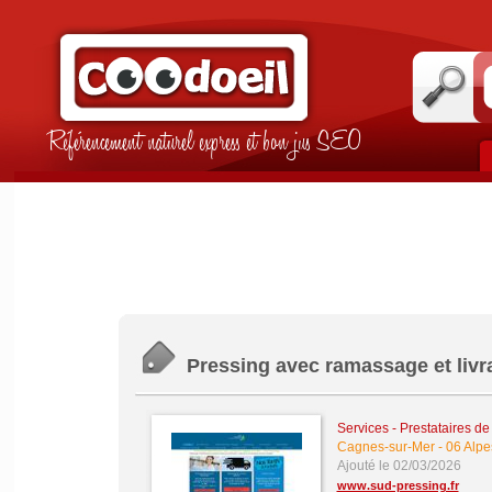
Référencement naturel express et bon jus SEO
Pressing avec ramassage et livr
Services - Prestataires de
Cagnes-sur-Mer
-
06 Alpe
Ajouté le 02/03/2026
www.sud-pressing.fr