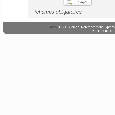
*champs obligatoires
Focus :
CGU
-
Sitemap
-
Référencement Express
Politique de conf