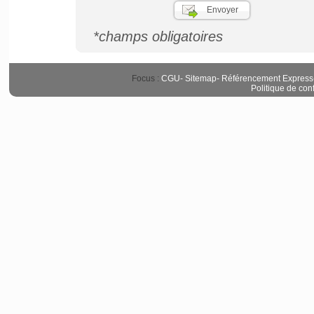
*champs obligatoires
Focus :
CGU
-
Sitemap
-
Référencement Express
Politique de conf