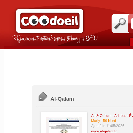
Référencement naturel express et bon jus SEO
Al-Qalam
Art & Culture - Artistes - 
Marly
-
59 Nord
Ajouté le 11/05/2026
www.al-qalam.fr