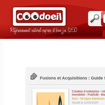
Référencement naturel express et bon jus SEO
Fusions et Acquisitions : Guide
Création d´entreprise - cr
immobilier
-
Publicité - M
Nice
-
06 Alpes-Maritimes
Ajouté le 11/05/2026