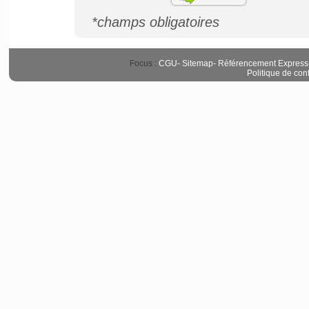
*champs obligatoires
Focus :
CGU
-
Sitemap
-
Référencement Express
Politique de conf