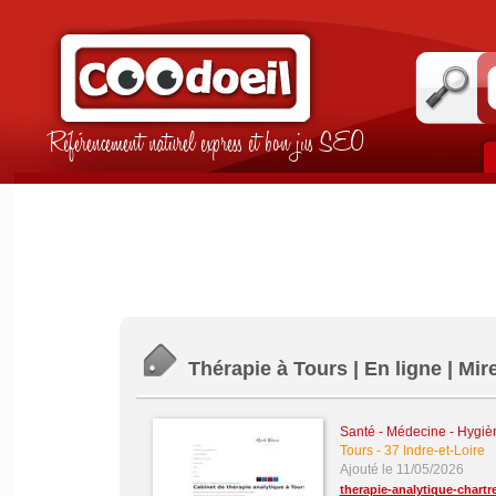
Référencement naturel express et bon jus SEO
Thérapie à Tours | En ligne | Mi
Santé - Médecine - Hygièn
Tours
-
37 Indre-et-Loire
Ajouté le 11/05/2026
therapie-analytique-chart