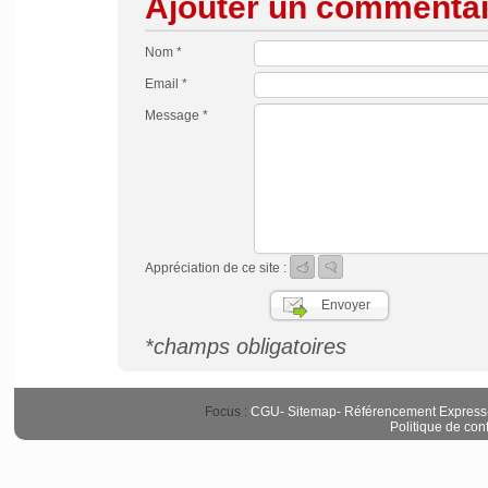
Ajouter un commentai
Nom *
Email *
Message *
Appréciation de ce site :
*champs obligatoires
Focus :
CGU
-
Sitemap
-
Référencement Express
Politique de conf