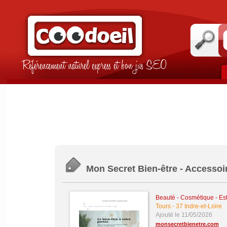
Référencement naturel express et bon jus SEO
Mon Secret Bien-être - Accessoir
Beauté - Cosmétique - Es
Tours
-
37 Indre-et-Loire
Ajouté le 11/05/2026
monsecretbienetre.com