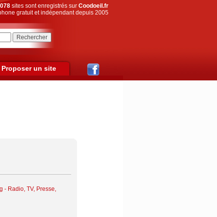
078
sites sont enregistrés sur
Coodoeil.fr
hone gratuit et indépendant depuis 2005
Proposer un site
g
-
Radio, TV, Presse,