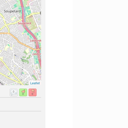
Leaflet
0
0
0