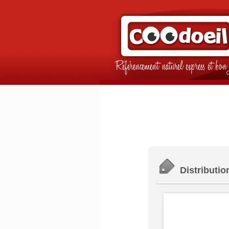
Référencement naturel express et b
Distributio