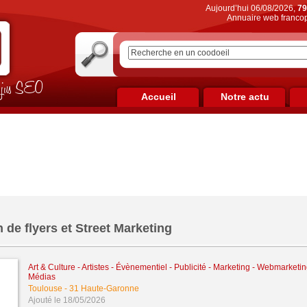
Aujourd’hui 06/08/2026,
79
Annuaire web francop
on jus SEO
Accueil
Notre actu
n de flyers et Street Marketing
Art & Culture - Artistes - Évènementiel
-
Publicité - Marketing - Webmarketin
Médias
Toulouse
-
31 Haute-Garonne
Ajouté le 18/05/2026