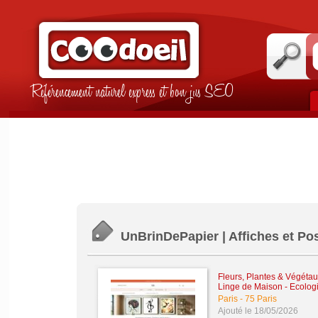
Référencement naturel express et bon jus SEO
UnBrinDePapier | Affiches et Po
Fleurs, Plantes & Végétau
Linge de Maison
-
Ecolog
Paris
-
75 Paris
Ajouté le 18/05/2026