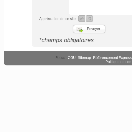
Appréciation de ce site :
*champs obligatoires
Focus :
CGU
-
Sitemap
-
Référencement Express
Politique de conf