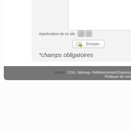
Appréciation de ce site :
*champs obligatoires
Focus :
CGU
-
Sitemap
-
Référencement Express
Politique de conf