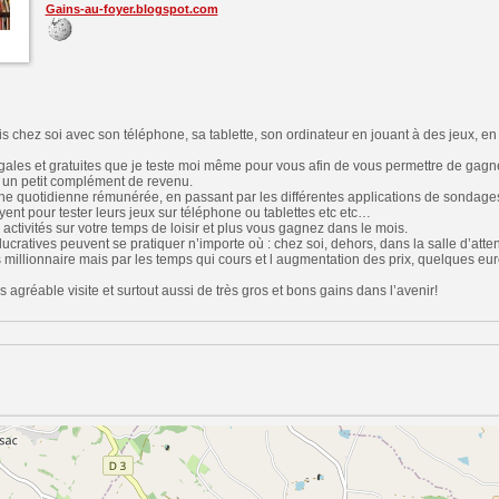
Gains-au-foyer.blogspot.com
s chez soi avec son téléphone, sa tablette, son ordinateur en jouant à des jeux, e
gales et gratuites que je teste moi même pour vous afin de vous permettre de gagn
i un petit complément de revenu.
he quotidienne rémunérée, en passant par les différentes applications de sondages
yent pour tester leurs jeux sur téléphone ou tablettes etc etc…
 activités sur votre temps de loisir et plus vous gagnez dans le mois.
 lucratives peuvent se pratiquer n’importe où : chez soi, dehors, dans la salle d’att
millionnaire mais par les temps qui cours et l augmentation des prix, quelques euro
 agréable visite et surtout aussi de très gros et bons gains dans l’avenir!
n