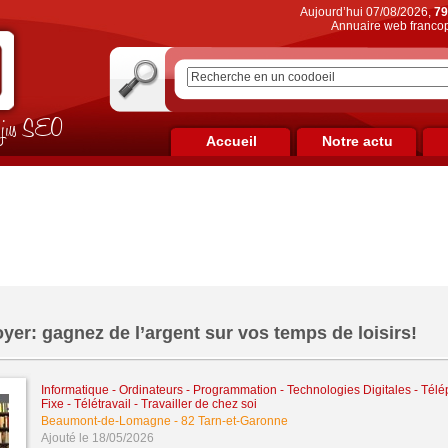
Aujourd’hui 07/08/2026,
79
Annuaire web francop
on jus SEO
Accueil
Notre actu
yer: gagnez de l’argent sur vos temps de loisirs!
Informatique - Ordinateurs - Programmation - Technologies Digitales
-
Télé
Fixe
-
Télétravail - Travailler de chez soi
Beaumont-de-Lomagne
-
82 Tarn-et-Garonne
Ajouté le 18/05/2026