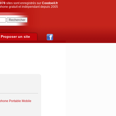
078
sites sont enregistrés sur
Coodoeil.fr
hone gratuit et indépendant depuis 2005
Proposer un site
phone Portable Mobile