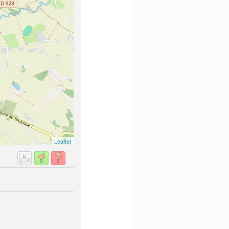
Leaflet
0
0
0